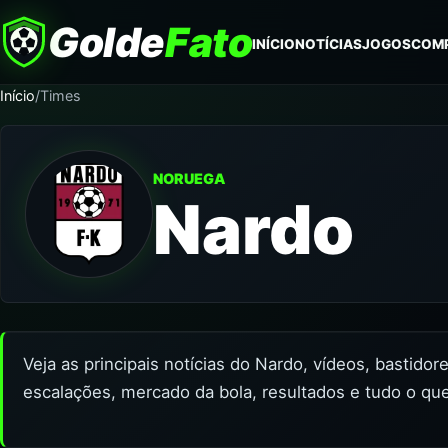
Golde
Fato
INÍCIO
NOTÍCIAS
JOGOS
COM
Início
/
Times
NORUEGA
Nardo
Veja as principais notícias do Nardo, vídeos, bastido
escalações, mercado da bola, resultados e tudo o qu