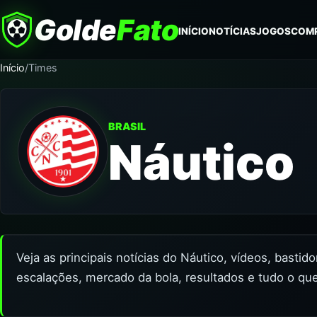
Golde
Fato
INÍCIO
NOTÍCIAS
JOGOS
COM
Início
/
Times
BRASIL
Náutico
Veja as principais notícias do Náutico, vídeos, bastid
escalações, mercado da bola, resultados e tudo o que