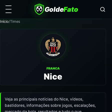
Golde
Fato
Início
/
Times
FRANCA
Nice
Veja as principais notícias do Nice, vídeos,
bastidores, informações sobre jogos, escalações,
mercado da bola, resultados e tudo o que