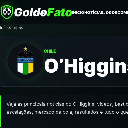
Golde
Fato
INÍCIO
NOTÍCIAS
JOGOS
COM
Início
/
Times
CHILE
O’Higgin
Veja as principais notícias do O’Higgins, vídeos, bast
escalações, mercado da bola, resultados e tudo o que