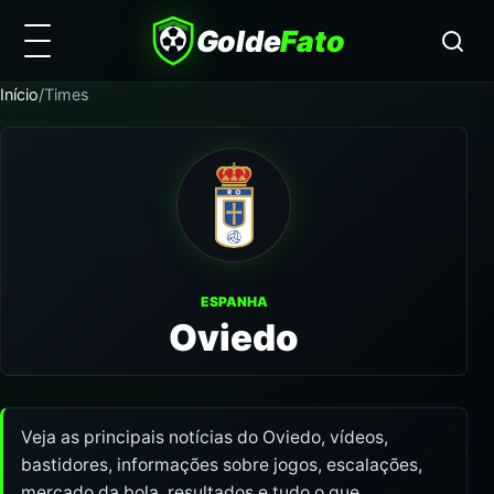
Golde
Fato
Início
/
Times
ESPANHA
Oviedo
Veja as principais notícias do Oviedo, vídeos,
bastidores, informações sobre jogos, escalações,
mercado da bola, resultados e tudo o que