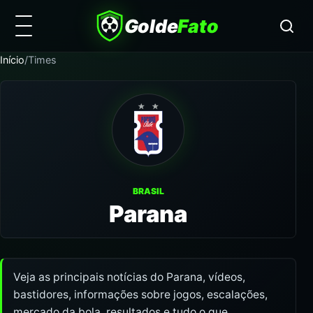
Golde
Fato
Início
/
Times
BRASIL
Parana
Veja as principais notícias do Parana, vídeos,
bastidores, informações sobre jogos, escalações,
mercado da bola, resultados e tudo o que