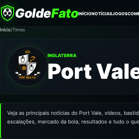
Golde
Fato
INÍCIO
NOTÍCIAS
JOGOS
COM
Início
/
Times
INGLATERRA
Port Val
Veja as principais notícias do Port Vale, vídeos, bast
escalações, mercado da bola, resultados e tudo o que