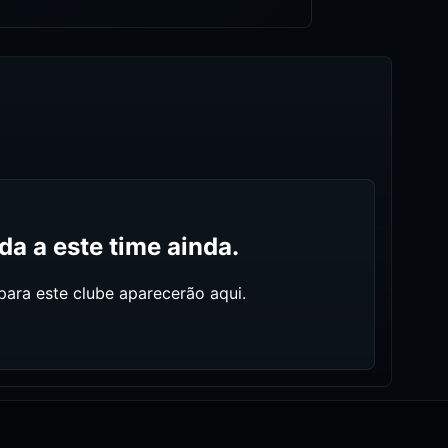
a a este time ainda.
ara este clube aparecerão aqui.