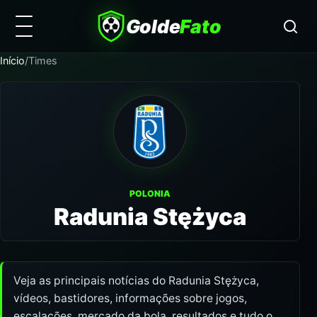
Golde
Fato
Início
/
Times
POLONIA
Radunia Stężyca
Veja as principais notícias do Radunia Stężyca,
vídeos, bastidores, informações sobre jogos,
escalações, mercado da bola, resultados e tudo o