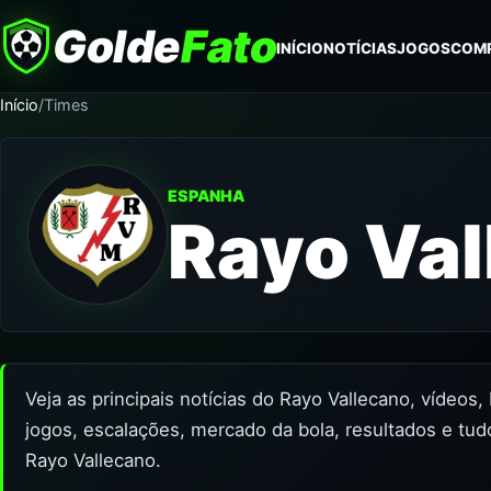
Golde
Fato
INÍCIO
NOTÍCIAS
JOGOS
COM
Início
/
Times
ESPANHA
Rayo Val
Veja as principais notícias do Rayo Vallecano, vídeos
jogos, escalações, mercado da bola, resultados e tud
Rayo Vallecano.