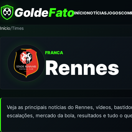
Golde
Fato
INÍCIO
NOTÍCIAS
JOGOS
COM
Início
/
Times
FRANCA
Rennes
Veja as principais notícias do Rennes, vídeos, bastid
escalações, mercado da bola, resultados e tudo o qu