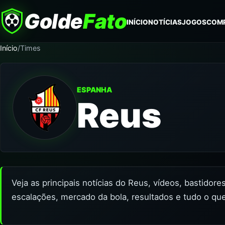
Golde
Fato
INÍCIO
NOTÍCIAS
JOGOS
COM
Início
/
Times
ESPANHA
Reus
Veja as principais notícias do Reus, vídeos, bastidor
escalações, mercado da bola, resultados e tudo o qu