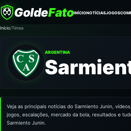
Golde
Fato
INÍCIO
NOTÍCIAS
JOGOS
COM
Início
/
Times
ARGENTINA
Sarmient
Veja as principais notícias do Sarmiento Junin, vídeo
jogos, escalações, mercado da bola, resultados e tud
Sarmiento Junin.