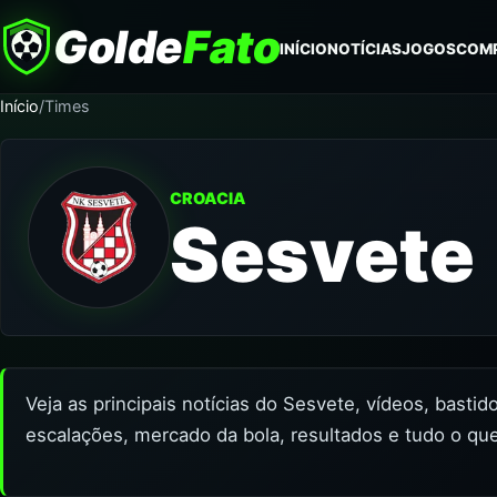
Golde
Fato
INÍCIO
NOTÍCIAS
JOGOS
COM
Início
/
Times
CROACIA
Sesvete
Veja as principais notícias do Sesvete, vídeos, basti
escalações, mercado da bola, resultados e tudo o qu