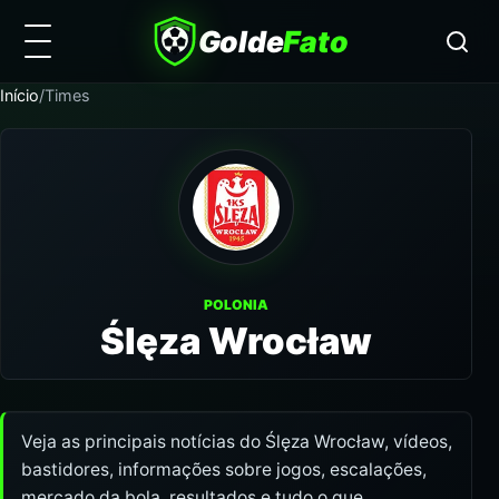
Golde
Fato
Início
/
Times
POLONIA
Ślęza Wrocław
Veja as principais notícias do Ślęza Wrocław, vídeos,
bastidores, informações sobre jogos, escalações,
mercado da bola, resultados e tudo o que