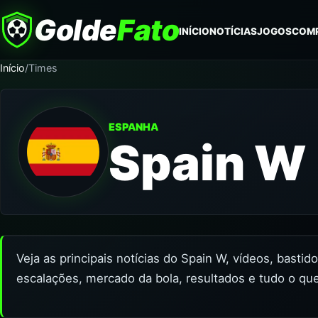
Golde
Fato
INÍCIO
NOTÍCIAS
JOGOS
COM
Início
/
Times
ESPANHA
Spain W
Veja as principais notícias do Spain W, vídeos, bastid
escalações, mercado da bola, resultados e tudo o qu