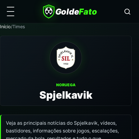
Golde
Fato
Início
/
Times
NORUEGA
Spjelkavik
Veja as principais notícias do Spjelkavik, vídeos,
bastidores, informações sobre jogos, escalações,
mercado da bola, resultados e tudo o que