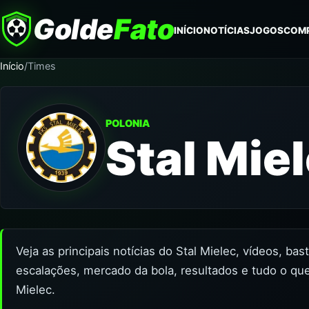
Golde
Fato
INÍCIO
NOTÍCIAS
JOGOS
COM
Início
/
Times
POLONIA
Stal Mie
Veja as principais notícias do Stal Mielec, vídeos, ba
escalações, mercado da bola, resultados e tudo o que
Mielec.