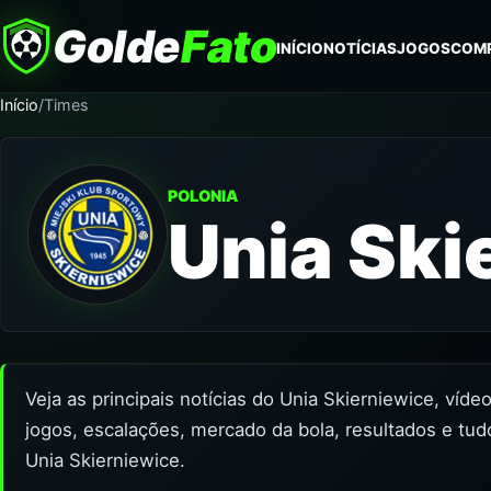
Golde
Fato
INÍCIO
NOTÍCIAS
JOGOS
COM
Início
/
Times
POLONIA
Unia Ski
Veja as principais notícias do Unia Skierniewice, víd
jogos, escalações, mercado da bola, resultados e tud
Unia Skierniewice.