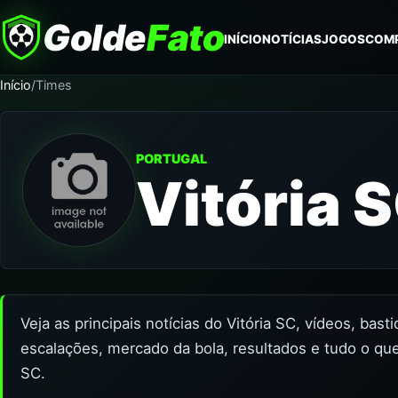
Golde
Fato
INÍCIO
NOTÍCIAS
JOGOS
COM
Início
/
Times
PORTUGAL
Vitória 
Veja as principais notícias do Vitória SC, vídeos, bas
escalações, mercado da bola, resultados e tudo o que
SC.