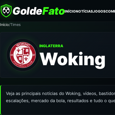
Golde
Fato
INÍCIO
NOTÍCIAS
JOGOS
COM
Início
/
Times
INGLATERRA
Woking
Veja as principais notícias do Woking, vídeos, bastid
escalações, mercado da bola, resultados e tudo o qu