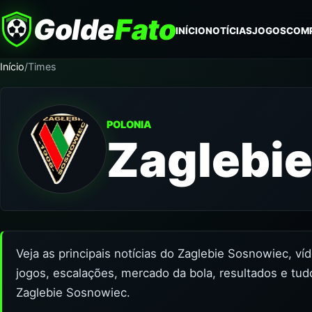
Golde
Fato
INÍCIO
NOTÍCIAS
JOGOS
COM
Início
/
Times
POLONIA
Zaglebi
Veja as principais notícias do Zaglebie Sosnowiec, ví
jogos, escalações, mercado da bola, resultados e tud
Zaglebie Sosnowiec.