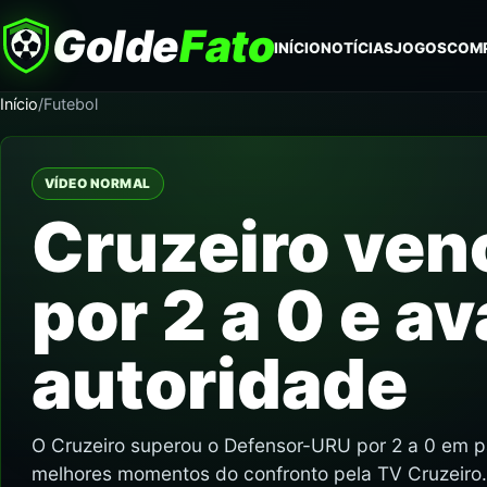
Golde
Fato
INÍCIO
NOTÍCIAS
JOGOS
COM
Início
/
Futebol
VÍDEO NORMAL
Cruzeiro ve
por 2 a 0 e a
autoridade
O Cruzeiro superou o Defensor-URU por 2 a 0 em p
melhores momentos do confronto pela TV Cruzeiro.