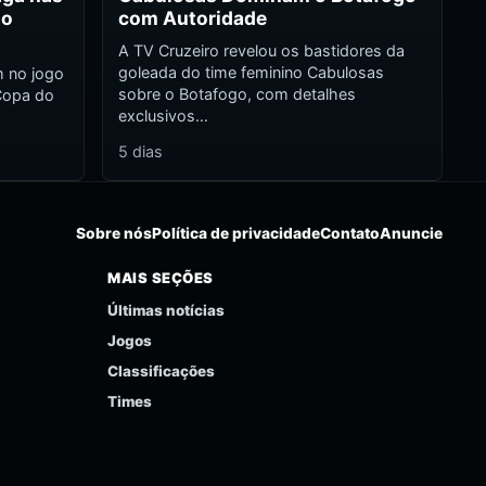
do
com Autoridade
A TV Cruzeiro revelou os bastidores da
goleada do time feminino Cabulosas
m no jogo
sobre o Botafogo, com detalhes
 Copa do
exclusivos…
5 dias
Sobre nós
Política de privacidade
Contato
Anuncie
MAIS SEÇÕES
Últimas notícias
Jogos
Classificações
Times