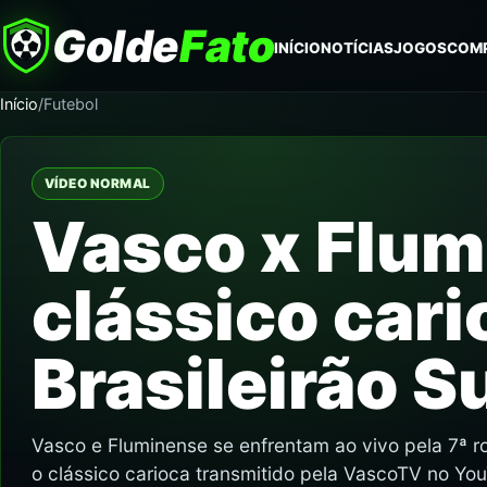
Golde
Fato
INÍCIO
NOTÍCIAS
JOGOS
COM
Início
/
Futebol
VÍDEO NORMAL
Vasco x Flum
clássico cari
Brasileirão S
Vasco e Fluminense se enfrentam ao vivo pela 7ª 
o clássico carioca transmitido pela VascoTV no Yo