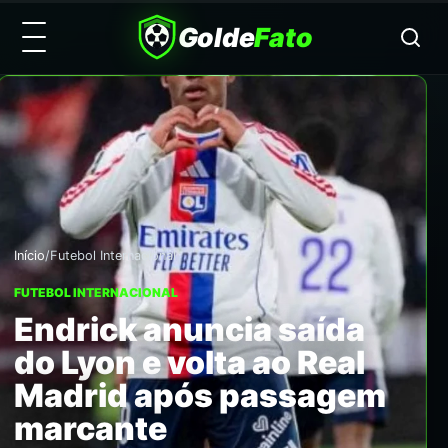
Golde
Fato
Início
/
Futebol Internacional
FUTEBOL INTERNACIONAL
Endrick anuncia saída
do Lyon e volta ao Real
Madrid após passagem
marcante