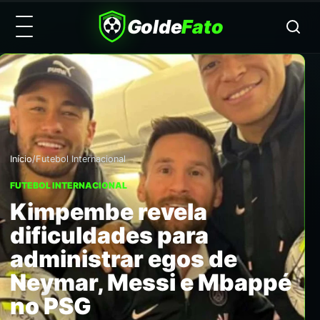
Golde
Fato
Início
/
Futebol Internacional
FUTEBOL INTERNACIONAL
Kimpembe revela
dificuldades para
administrar egos de
Neymar, Messi e Mbappé
no PSG