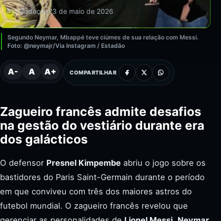
Por Redação
23 de maio de 2026
Segundo Neymar, Mbappé teve ciúmes de sua relação com Messi.
Foto: @neymajr/Via Instagram / Estadão
A-
A
A+
COMPARTILHAR
Zagueiro francês admite desafios
na gestão do vestiário durante era
dos galácticos
O defensor
Presnel Kimpembe
abriu o jogo sobre os
bastidores do Paris Saint-Germain durante o período
em que conviveu com três dos maiores astros do
futebol mundial. O zagueiro francês revelou que
gerenciar as personalidades de
Lionel Messi
,
Neymar