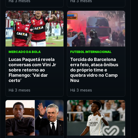
Há 3 meses
Há 3 meses
MERCADO DA BOLA
FUTEBOL INTERNACIONAL
Lucas Paquetá revela
Torcida do Barcelona
conversas com Vini Jr
erra feio, ataca ônibus
sobre retorno ao
do próprio time e
Flamengo: ‘Vai dar
quebra vidro no Camp
certo’
Nou
Há 3 meses
Há 3 meses