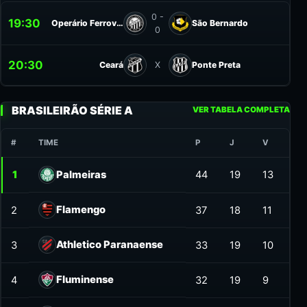
0 -
19:30
Operário Ferroviário
São Bernardo
0
20:30
Ceará
Ponte Preta
X
BRASILEIRÃO SÉRIE A
VER TABELA COMPLETA
#
TIME
P
J
V
SG
1
Palmeiras
44
19
13
19
Flamengo
2
37
18
11
19
Athletico Paranaense
3
33
19
10
7
Fluminense
4
32
19
9
5