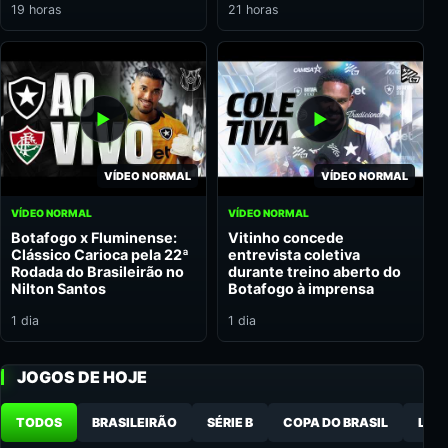
19 horas
21 horas
VÍDEO NORMAL
VÍDEO NORMAL
VÍDEO NORMAL
VÍDEO NORMAL
Botafogo x Fluminense:
Vitinho concede
Clássico Carioca pela 22ª
entrevista coletiva
Rodada do Brasileirão no
durante treino aberto do
Nilton Santos
Botafogo à imprensa
1 dia
1 dia
JOGOS DE HOJE
TODOS
BRASILEIRÃO
SÉRIE B
COPA DO BRASIL
LIB