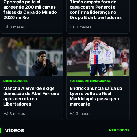
Operação policial
Timão empata fora de
apreende 200 mil cartas
casa contra Peñarol e
falsas da Copa do Mundo
confirma liderança no
2026 no Rio
Grupo E da Libertadores
Há 3 meses
Há 3 meses
LIBERTADORES
FUTEBOL INTERNACIONAL
Mancha Alviverde exige
Endrick anuncia saída do
demissão de Abel Ferreira
Lyon e volta ao Real
após derrota na
Madrid após passagem
Libertadores
marcante
Há 3 meses
Há 3 meses
VÍDEOS
VER TODOS