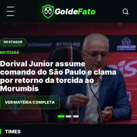
Golde
Fato
DESTAQUE
NOTÍCIAS
Dorival Junior assume
comando do São Paulo e clama
por retorno da torcida ao
Morumbis
VER MATÉRIA COMPLETA
TIMES