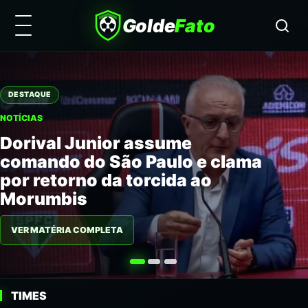
Golde
Fato
DESTAQUE
NOTÍCIAS
Dorival Junior assume
comando do São Paulo e clama
por retorno da torcida ao
Morumbis
VER MATÉRIA COMPLETA
TIMES