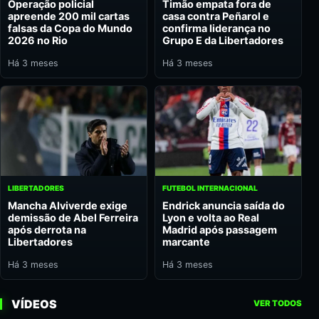
Operação policial
Timão empata fora de
apreende 200 mil cartas
casa contra Peñarol e
falsas da Copa do Mundo
confirma liderança no
2026 no Rio
Grupo E da Libertadores
Há 3 meses
Há 3 meses
LIBERTADORES
FUTEBOL INTERNACIONAL
Mancha Alviverde exige
Endrick anuncia saída do
demissão de Abel Ferreira
Lyon e volta ao Real
após derrota na
Madrid após passagem
Libertadores
marcante
Há 3 meses
Há 3 meses
VÍDEOS
VER TODOS