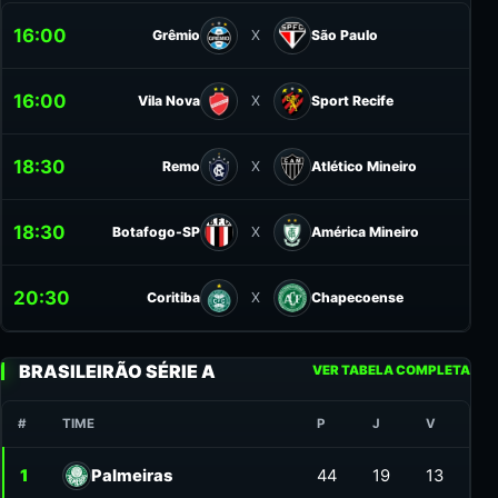
16:00
Grêmio
São Paulo
X
16:00
Vila Nova
Sport Recife
X
18:30
Remo
Atlético Mineiro
X
18:30
Botafogo-SP
América Mineiro
X
20:30
Coritiba
Chapecoense
X
BRASILEIRÃO SÉRIE A
VER TABELA COMPLETA
#
TIME
P
J
V
SG
1
Palmeiras
44
19
13
19