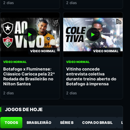
2 dias
2 dias
VÍDEO NORMAL
VÍDEO NORMAL
VÍDEO NORMAL
VÍDEO NORMAL
Botafogo x Fluminense:
Vitinho concede
Clássico Carioca pela 22ª
entrevista coletiva
Rodada do Brasileirão no
durante treino aberto do
Nilton Santos
Botafogo à imprensa
2 dias
2 dias
JOGOS DE HOJE
TODOS
BRASILEIRÃO
SÉRIE B
COPA DO BRASIL
LIB