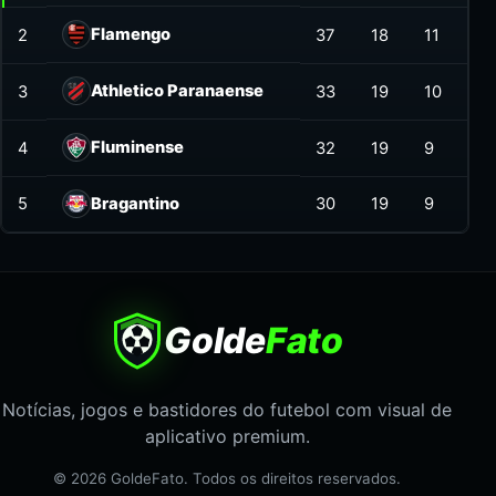
Flamengo
2
37
18
11
19
Athletico Paranaense
3
33
19
10
7
Fluminense
4
32
19
9
5
5
Bragantino
30
19
9
6
Golde
Fato
Notícias, jogos e bastidores do futebol com visual de
aplicativo premium.
© 2026 GoldeFato. Todos os direitos reservados.